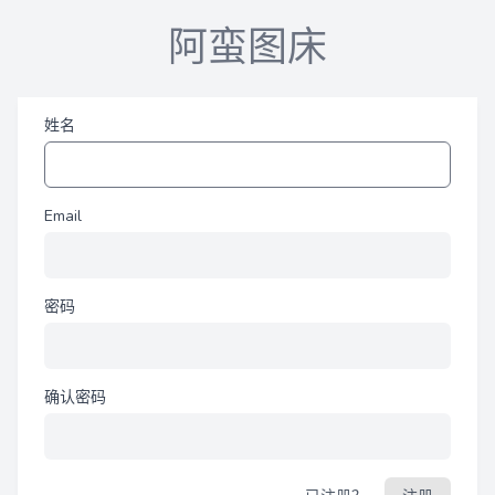
阿蛮图床
姓名
Email
密码
确认密码